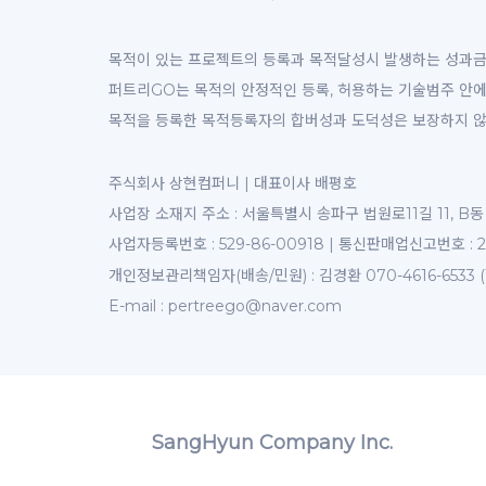
회사는 이
외로 합니다
목적이 있는 프로젝트의 등록과 목적달성시 발생하는 성과금
- 이용자
퍼트리GO는 목적의 안정적인 등록, 허용하는 기술범주 안에
- 법령의
구가 있는
목적을 등록한 목적등록자의 합버성과 도덕성은 보장하지 않
[수집한 
주식회사 상현컴퍼니 | 대표이사 배평호
회사는 서
사업장 소재지 주소 : 서울특별시 송파구 법원로11길 11, 
ο 위탁 대상
ο 위탁업무
사업자등록번호 : 529-86-00918 | 통신판매업신고번호 : 
ο 위탁 대상
김경환
개인정보관리책임자(배송/민원) :
070-4616-6533 
ο 위탁업무
ο 개인정
E-mail : pertreego@naver.com
SangHyun Company Inc.