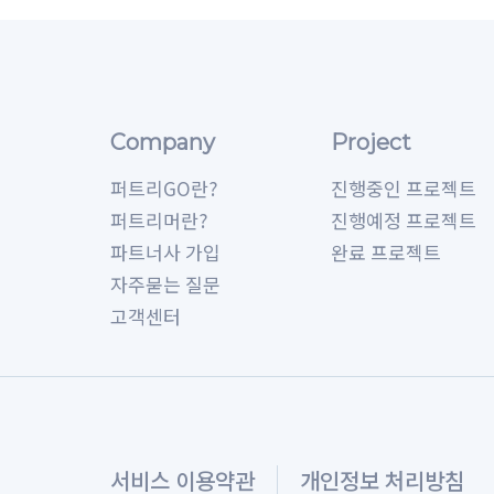
보존 항목 
휴대전화번
보존 근거 
보존 기간
그리고 관
정한 일정
ο 위 보
Company
Project
니다.
퍼트리GO란?
진행중인 프로젝트
[개인정보의
퍼트리머란?
진행예정 프로젝트
회사는 원
파트너사 가입
완료 프로젝트
니다.파기
자주묻는 질문
ο 파기절
회원님이 
고객센터
경우 별도의
간 참조) 
우가 아니
ο 파기방
- 전자적
니다.
서비스 이용약관
개인정보 처리방침
[개인정보 