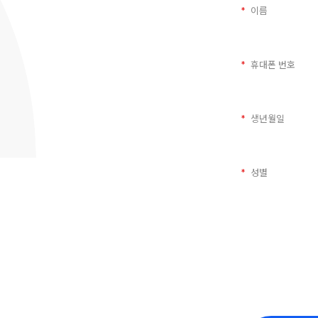
이름
휴대폰 번호
생년월일
성별